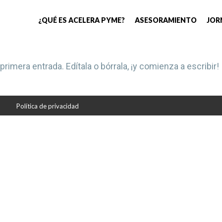
¿QUÉ ES ACELERA PYME?
ASESORAMIENTO
JOR
 primera entrada. Edítala o bórrala, ¡y comienza a escribir!
Política de privacidad